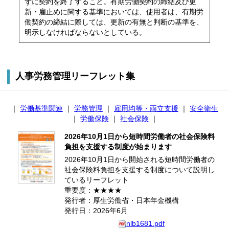
ずに契約を終了すること。有期労働契約の締結及び更
新・雇止めに関する基準においては、使用者は、有期労
働契約の締結に際しては、更新の有無と判断の基準を、
明示しなければならないとしている。
人事労務管理リーフレット集
｜
労働基準関連
｜
労務管理
｜
雇用均等・両立支援
｜
安全衛生
｜
労働保険
｜
社会保険
｜
2026年10月1日から短時間労働者の社会保険料
負担を支援する制度が始まります
2026年10月1日から開始される短時間労働者の
社会保険料負担を支援する制度について説明し
ているリーフレット
重要度：★★★★
発行者：厚生労働省・日本年金機構
発行日：2026年6月
nlb1681.pdf