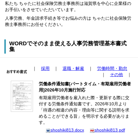
私たち ちゃたに社会保険労務士事務所は滋賀県を中心に企業様の
お手伝いをさせていただいています。
人事労務、年金請求手続き等でお悩みの方は ちゃたに社会保険労
務士事務所にお任せください。
WORDでそのまま使える人事労務管理基本書式
集
｜
採用
｜
退職・解雇
｜
労働時間・勤怠
｜
その他
｜
労働条件通知書[パートタイム・有期雇用労働者
用]2026年10月施行対応
有期雇用労働者を雇入れた際・更新する際に交
付する労働条件通知書です。2026年10月より
「待遇の相違の内容・理由等に関する説明を求
めることができる旨」を明示する必要がありま
す。
shoshiki813.docx
shoshiki813.pdf